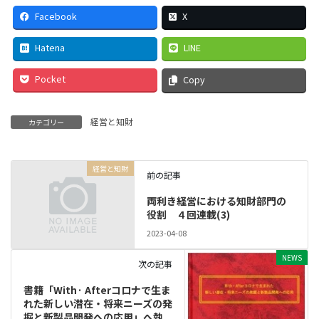
Facebook
X
Hatena
LINE
Pocket
Copy
経営と知財
カテゴリー
経営と知財
前の記事
両利き経営における知財部門の
役割 ４回連載(3)
2023-04-08
NEWS
次の記事
書籍「With· Afterコロナで生ま
れた新しい潜在・将来ニーズの発
掘と新製品開発への応用」へ執