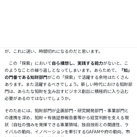
が、あまりにも会社の現状からかけ離れ、実現性の低いことも良
くあるケースだと思います。
これは、「両利き経営」の「探索」のケースでコンサルの結果
が、自社の保有するリソース（技術、経験）の使用ではなく、まっ
たくの新規に近く、リスクの高い提案になっているのではと推測
されます。経営層は、最終的なリスクテイクを判断するわけです
が、これに迷い、時間切れになるのだと思います。
この「探索」において
自ら構想し、実践する能力
がないと、こ
のようなことの繰り返しとなってしまいます。あらためて、
「知」
の門番である知財部門
がこの「探索」で活躍する余地はたくさん
あります。また活躍するべきでしょう。新しい時代における知財部
門は、あらたな知財を生み出すビジネス創出に積極的に入り込む
必要があるのではないでしょうか。
そのためには、知財部門が企画部門・研究開発部門・事業部門と
の連携を深め、知財＋有価証券報告書等から経営判断を支える現
状（自社の強みを発揮できる事業領域、独自技術との関連性、ラ
イバルの動向、イノベーションを牽引するGAFAMや府の動向、市