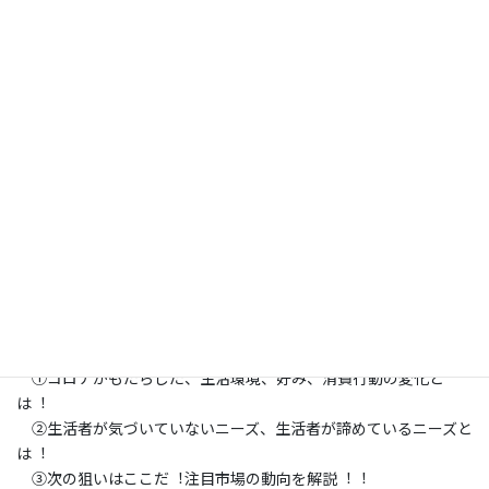
3.3 検証（その2） 中期的 これまでに無い課題のヒント
を探し、創造のヒントにする
3.4 検証（その3） 農業の様な広い分野で俯瞰してみる
3.5 検証（その4） 戦略編 「政府成長戦略
（Society5.0）」（資料４）の様な広範囲の分野を俯瞰
3.6 検証（その5） 応用編 共創・ライバルの新規動向
や参入したい会社との共創のヒントを得る
3.7 検証（その6） 特許群から新しい動向を見つける
4.有効性の考察
4.1 課題の解決に繋がっているか
4.2 本方式の問題点
4.3 問題点解決アプローチ
終わりに
◆全体のポイント
①コロナがもたらした、生活環境、好み、消費行動の変化と
は︕
②生活者が気づいていないニーズ、生活者が諦めているニーズと
は︕
③次の狙いはここだ︕注目市場の動向を解説︕︕