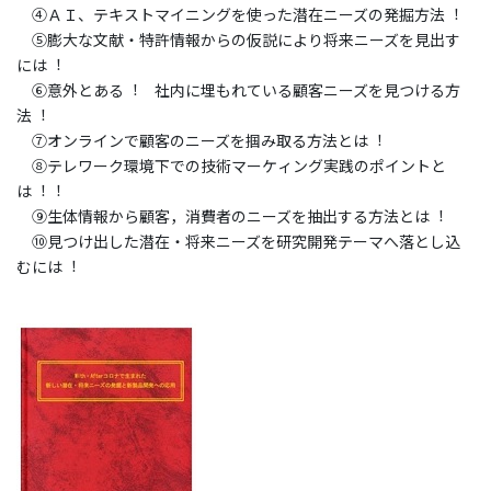
④ＡＩ、テキストマイニングを使った潜在ニーズの発掘方法︕
⑤膨大な文献・特許情報からの仮説により将来ニーズを見出す
には︕
⑥意外とある︕ 社内に埋もれている顧客ニーズを見つける方
法︕
⑦オンラインで顧客のニーズを掴み取る方法とは︕
⑧テレワーク環境下での技術マーケィング実践のポイントと
は︕︕
⑨生体情報から顧客，消費者のニーズを抽出する方法とは︕
⑩見つけ出した潜在・将来ニーズを研究開発テーマへ落とし込
むには︕