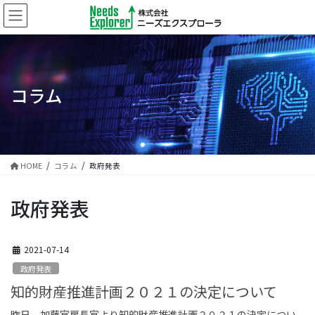
コ
ナ
ン
ビ
テ
ゲ
ン
ー
ツ
シ
に
ョ
コラム
移
ン
動
に
移
動
HOME
コラム
政府発表
政府発表
2021-07-14
政府発表
知的財産推進計画２０２１の決定について
昨日、加藤官房長官より知的財産推進計画２０２１の決定につい