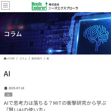
コ
ナ
ン
ビ
テ
ゲ
ン
ー
ツ
シ
に
ョ
コラム
移
ン
動
に
移
動
HOME
コラム
技術紹介
AI
AI
2025-07-10
AI
AIで思考力は落ちる？MITの衝撃研究から学ぶ
「賢いAIの使い方」