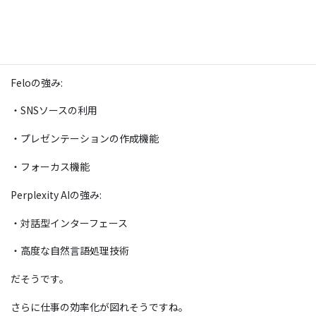
最近のAI検索エンジンの発展は目を見張るものが有りますが、つ
いに日本発の検索エンジン「Felo」が使える様になりました。
普段使っているPerplexityとの比較表を作成してみました。
Feloの強み:
・SNSソースの利用
・プレゼンテーションの作成機能
・フォーカス機能
Perplexity AIの強み:
・対話型インターフェース
・高度な自然言語処理技術
だそうです。
さらに仕事の効率化が図れそうですね。