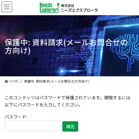
コ
ナ
ン
ビ
テ
ゲ
ン
ー
ツ
シ
に
ョ
保護中: 資料請求(メールお問合せの
移
ン
方向け)
動
に
移
動
HOME
保護中: 資料請求(メールお問合せの方向け)
このコンテンツはパスワードで保護されています。閲覧するには
以下にパスワードを入力してください。
パスワード: